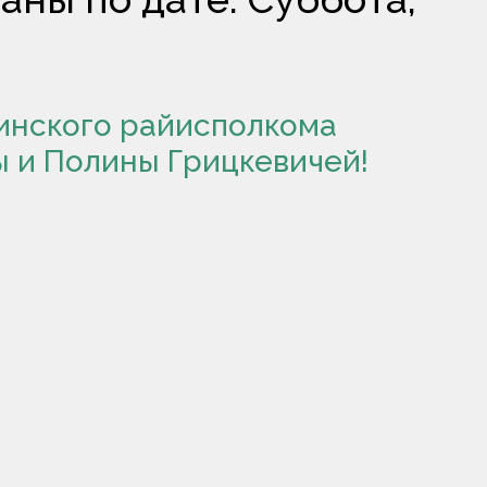
зинского райисполкома
 и Полины Грицкевичей!