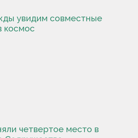
жды увидим совместные
в космос
яли четвертое место в