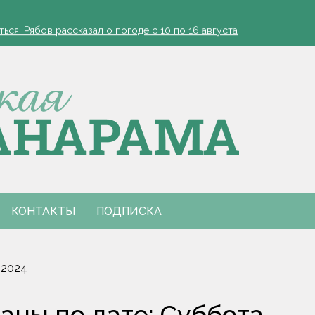
ядку в фабрику урожая
ся. Рябов рассказал о погоде с 10 по 16 августа
? Врач объяснила, почему усилилась краснота и появился отек
нальным праздником
одитель в реанимации
ядку в фабрику урожая
ся. Рябов рассказал о погоде с 10 по 16 августа
? Врач объяснила, почему усилилась краснота и появился отек
нальным праздником
одитель в реанимации
КОНТАКТЫ
ПОДПИСКА
 2024
ны по дате: Суббота,