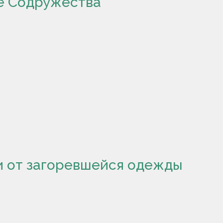
е Содружества
и от загоревшейся одежды