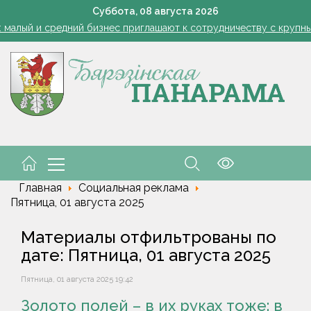
1 стакан в ведро — тля и плодожорка бегут: Августовская защ
Суббота,
08
августа
2026
: малый и средний бизнес приглашают к сотрудничеству с круп
Лукашенко: я борюсь не за колхозы или совхозы - я борюсь з
оты, маршруты, ассортимент. Лукашенко обозначил слабые мест
енко возмутился качеством товаров в магазинах на селе: "Просро
1 стакан в ведро — тля и плодожорка бегут: Августовская защ
: малый и средний бизнес приглашают к сотрудничеству с круп
Лукашенко: я борюсь не за колхозы или совхозы - я борюсь з
оты, маршруты, ассортимент. Лукашенко обозначил слабые мест
енко возмутился качеством товаров в магазинах на селе: "Просро
Главная
Социальная реклама
Пятница, 01 августа 2025
Материалы отфильтрованы по
дате: Пятница, 01 августа 2025
Пятница, 01 августа 2025 19:42
Золото полей – в их руках тоже: в