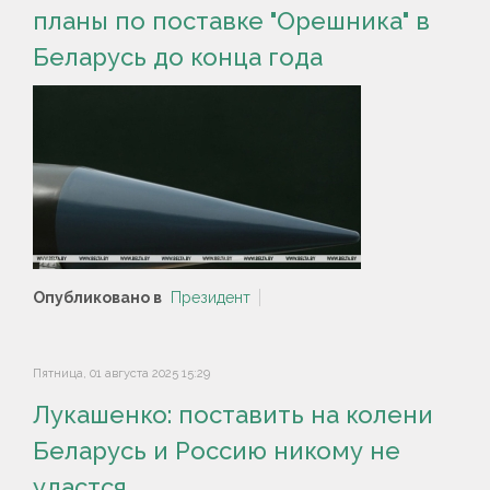
планы по поставке "Орешника" в
Беларусь до конца года
Опубликовано в
Президент
Пятница, 01 августа 2025 15:29
Лукашенко: поставить на колени
Беларусь и Россию никому не
удастся