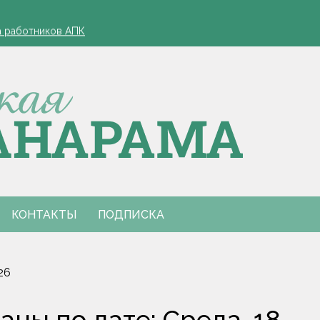
зд, если у работника нет билетов, разъяснили в Минтруда
а работников АПК
офеля обязательна
 в Столинском районе
лжиром и предложил ускорить реализацию договоренностей
зд, если у работника нет билетов, разъяснили в Минтруда
а работников АПК
офеля обязательна
 в Столинском районе
лжиром и предложил ускорить реализацию договоренностей
КОНТАКТЫ
ПОДПИСКА
26
ны по дате: Среда, 18