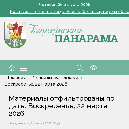
Семинар-совещание по охране труда профсоюза работник
Четверг,
06
августа
2026
Косить или не косить: когда обрезка ботвы картофеля обяз
Ребенок провалился в канализационный колодец в Столинско
снил философию отношений с Алжиром и предложил ускорить р
а рабочем месте. Обязательные правила для работодателей нап
Семинар-совещание по охране труда профсоюза работник
Косить или не косить: когда обрезка ботвы картофеля обяз
Ребенок провалился в канализационный колодец в Столинско
снил философию отношений с Алжиром и предложил ускорить р
а рабочем месте. Обязательные правила для работодателей нап
Главная
Социальная реклама
Воскресенье, 22 марта 2026
Материалы отфильтрованы по
дате: Воскресенье, 22 марта
2026
Понедельник, 23 марта 2026 00:51