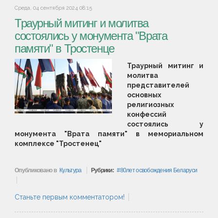
Среда, 04 сентября 2024 08:15
Траурный митинг и молитва
состоялись у монумента "Врата
памяти" в Тростенце
Траурный митинг и
молитва
представителей
основных
религиозных
конфессий
состоялись у
монумента "Врата памяти" в мемориальном
комплексе "Тростенец"
Опубликовано в
Культура
Рубрики:
80лет освобождения Беларуси
Станьте первым комментатором!