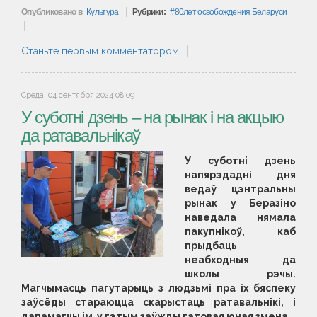
Опубликовано в
Культура
Рубрики:
80лет освобождения Беларуси
Станьте первым комментатором!
Среда, 04 сентября 2024 08:09
У суботні дзень – на рынак і на акцыю
да ратавальнікаў
У суботні дзень
напярэдадні дня
ведаў цэнтральны
рынак у Беразіно
наведала нямала
пакупнікоў, каб
прыдбаць
неабходныя да
школы рэчы.
Магчымасць пагутарыць з людзьмі пра іх бяспеку
заўсёды стараюцца скарыстаць ратавальнікі, і
дапамагчы ім у гэтым заўжды гатовая юная змена.