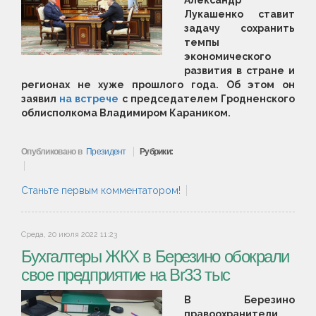
Александр
Лукашенко ставит
задачу сохранить
темпы
экономического
развития в стране и
регионах не хуже прошлого года. Об этом он
заявил
на встрече
с председателем Гродненского
облисполкома Владимиром Караником.
Опубликовано в
Президент
Рубрики:
Станьте первым комментатором!
Среда, 20 июля 2022 11:23
Бухгалтеры ЖКХ в Березино обокрали
свое предприятие на Br33 тыс
В Березино
правоохранители