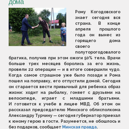
дома
Рому Когодовского
знает сегодня вся
страна. В конце
апреля прошлого
года он вынес из
горящего дома
своего
полуторогодовалого
братика, получив при этом ожоги 50% тела. Врачи
больше трех месяцев боролись за его жизнь,
провели 22 операции — и в итоге совершили чудо.
Когда самое страшное уже было позади и Рома
пошел на поправку, его отпустили домой. Сегодня
он старается вести привычный для ребенка образ
жизни: ходит на рыбалку, гоняет с друзьями на
велосипеде, играет с младшими братьями.
И готовится к учебе в лицее МВД. Об этом он
рассказал председателю Минского облисполкома
Александру Турчину — сегодня губернатор приехал
к юному герою в гости. Разумеется, не обошлось и
без подарков, сообщает
Минская правда
.