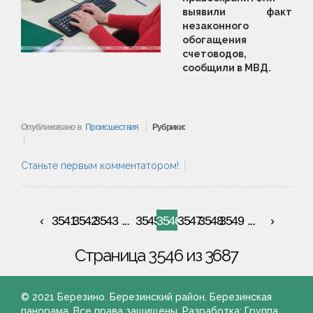
выявили факт
незаконного
обогащения
счетоводов,
сообщили в МВД.
Опубликовано в
Происшествия
Рубрики:
Станьте первым комментатором!
3541
3542
3543
...
3545
3546
3547
3548
3549
...
Страница 3546 из 3687
© 2021 Березино. Березинский район. Березинская
панорама. Все права защищены. Разработка: Группа