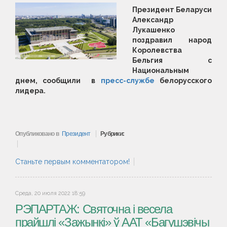
Президент Беларуси
Александр
Лукашенко
поздравил народ
Королевства
Бельгия с
Национальным
днем, сообщили в
пресс-службе
белорусского
лидера.
Опубликовано в
Президент
Рубрики:
Станьте первым комментатором!
Среда, 20 июля 2022 18:59
РЭПАРТАЖ: Святочна і весела
прайшлі «Зажынкі» ў ААТ «Багушэвічы