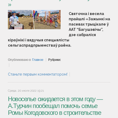
»
Святочна і весела
прайшлі «Зажынкі на
пасевах трыцікале ў
ААТ “Багушэвічы”,
дзе сабраліся
кіраўнікі і вядучыя спецыялісты
сельгаспрадпрыемстваў раёна.
Опубликовано в
Главное
Рубрики:
Станьте первым комментатором!
Среда, 20 июля 2022 19:21
Новоселье ожидается в этом году —
A.Турчин пообещал помочь семье
Ромы Когодовского в строительстве