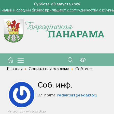
1 стакан в ведро — тля и плодожорка бегут: Августовская защ
Суббота,
08
августа
2026
: малый и средний бизнес приглашают к сотрудничеству с круп
Лукашенко: я борюсь не за колхозы или совхозы - я борюсь з
оты, маршруты, ассортимент. Лукашенко обозначил слабые мест
енко возмутился качеством товаров в магазинах на селе: "Просро
1 стакан в ведро — тля и плодожорка бегут: Августовская защ
: малый и средний бизнес приглашают к сотрудничеству с круп
Лукашенко: я борюсь не за колхозы или совхозы - я борюсь з
оты, маршруты, ассортимент. Лукашенко обозначил слабые мест
енко возмутился качеством товаров в магазинах на селе: "Просро
Главная
Социальная реклама
Соб. инф.
Соб. инф.
Эл. почта:
redaktor1@redaktor1
Четверг, 21 июля 2022 08:20