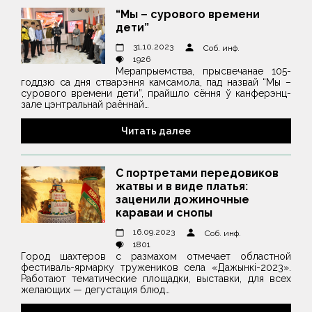
“Мы – сурового времени
дети”
31.10.2023
Соб. инф.
1926
Мерапрыемства, прысвечанае 105-
годдзю са дня стварэння камсамола, пад назвай “Мы –
сурового времени дети”, прайшло сёння ў канферэнц-
зале цэнтральнай раённай…
Читать далее
С портретами передовиков
жатвы и в виде платья:
заценили дожиночные
караваи и снопы
16.09.2023
Соб. инф.
1801
Город шахтеров с размахом отмечает областной
фестиваль-ярмарку тружеников села «Дажынкі-2023».
Работают тематические площадки, выставки, для всех
желающих — дегустация блюд…