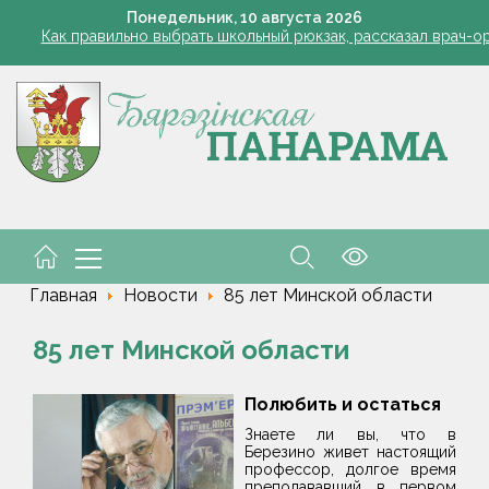
Понедельник,
10
августа
2026
Как правильно выбрать школьный рюкзак, рассказал врач-о
мины с грядки: какие августовские продукты максимально полезн
8 августа открылся сезон охоты на пернатую дичь
Лукашенко вручена Ленинская премия ЦК КПРФ
Лукашенко встретился с лидером КПРФ Зюгановым
Как правильно выбрать школьный рюкзак, рассказал врач-о
мины с грядки: какие августовские продукты максимально полезн
8 августа открылся сезон охоты на пернатую дичь
Лукашенко вручена Ленинская премия ЦК КПРФ
Лукашенко встретился с лидером КПРФ Зюгановым
Главная
Новости
85 лет Минской области
85 лет Минской области
Полюбить и остаться
Знаете ли вы, что в
Березино живет настоящий
профессор, долгое время
преподававший в первом