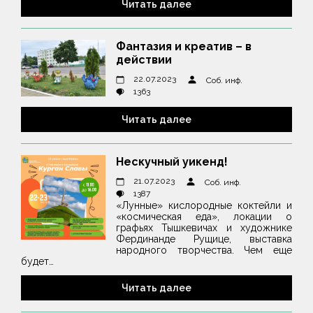
Читать далее
Фантазия и креатив – в
действии
22.07.2023
Соб. инф.
1363
Читать далее
Нескучный уикенд!
21.07.2023
Соб. инф.
1387
«Лунные» кислородные коктейли и
«космическая еда», локации о
графьях Тышкевичах и художнике
Фердинанде Рущице, выставка
народного творчества. Чем еще
будет…
Читать далее