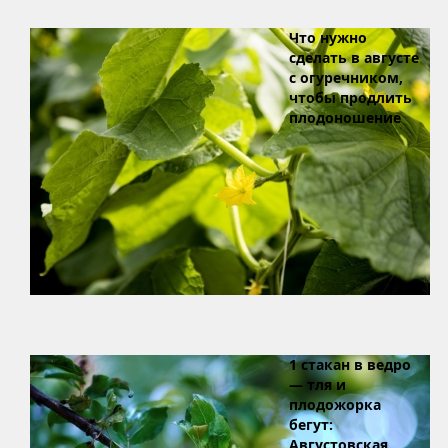
Что нужно
сделать в августе
с огуречником,
чтобы продлить
плодоношение
1 стакан в ведро
— тля и
плодожорка
бегут:
Августовская