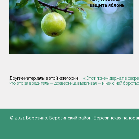
защита яблонь
Другие материалы в этой категории:
« Этот прием держат в секре
что это за вредитель — древесница въедливая — и как с ней боротьс
© 2021 Березино. Березинский район. Березинская панора