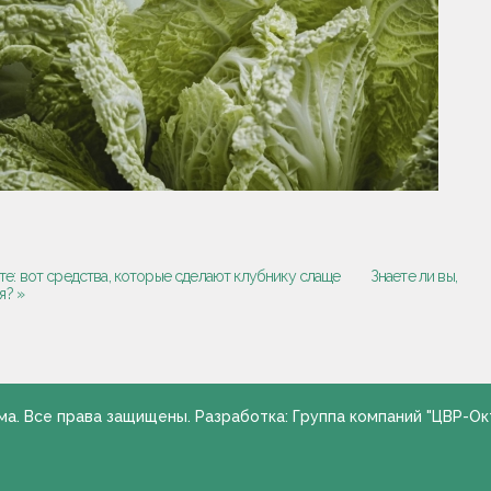
те: вот средства, которые сделают клубнику слаще
Знаете ли вы,
я? »
ма. Все права защищены. Разработка: Группа компаний "ЦВР-Ок