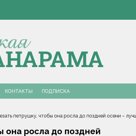
Э
 Европы по пятиборью
е столкновения с КАМАЗом
Э
 Европы по пятиборью
е столкновения с КАМАЗом
КОНТАКТЫ
ПОДПИСКА
езать петрушку, чтобы она росла до поздней осени – лу
ы она росла до поздней