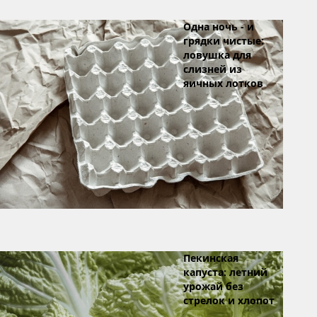
Одна ночь - и
грядки чистые:
ловушка для
слизней из
яичных лотков
Пекинская
капуста: летний
урожай без
стрелок и хлопот