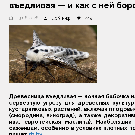
въедливая — и как с ней бор
13.06.2026
249
Соб. инф.
Древесница въедливая — ночная бабочка и
серьезную угрозу для древесных культур
кустарниковых растений, включая плодовые 
(смородина, виноград), а также декоративн
ива, европейская маслина). Наибольши
саженцам, особенно в условиях плотных п
пишет
sb.by