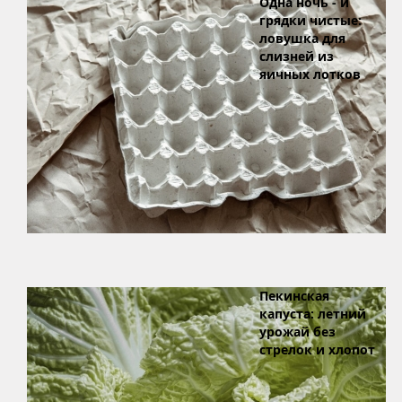
Одна ночь - и
грядки чистые:
ловушка для
слизней из
яичных лотков
Пекинская
капуста: летний
урожай без
стрелок и хлопот