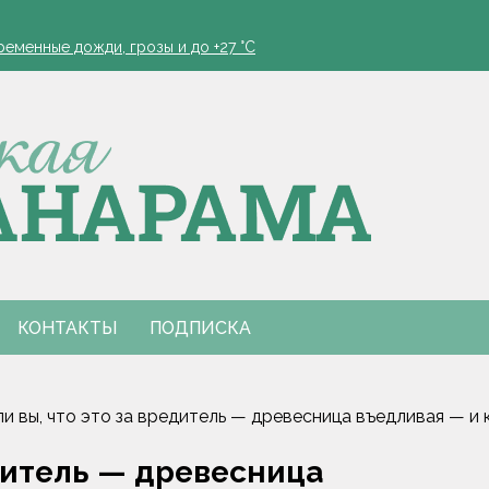
й из яичных лотков
еменные дожди, грозы и до +27 °С
зала диетолог
проведут фестиваль "Са спадчынай продкаў - у будучыню"
онзу на олимпиаде по ИИ в Астане
й из яичных лотков
еменные дожди, грозы и до +27 °С
зала диетолог
проведут фестиваль "Са спадчынай продкаў - у будучыню"
онзу на олимпиаде по ИИ в Астане
КОНТАКТЫ
ПОДПИСКА
ли вы, что это за вредитель — древесница въедливая — и 
едитель — древесница