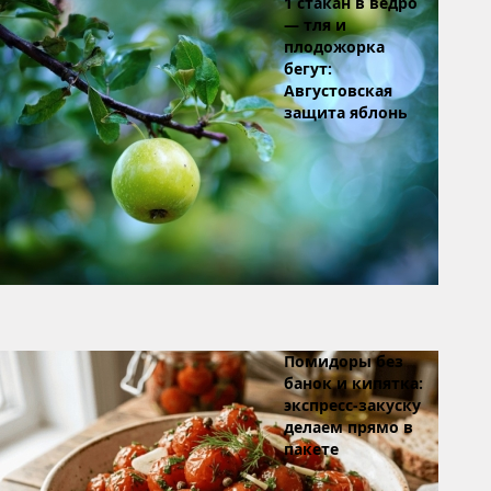
1 стакан в ведро
— тля и
плодожорка
бегут:
Августовская
защита яблонь
Помидоры без
банок и кипятка:
экспресс-закуску
делаем прямо в
пакете