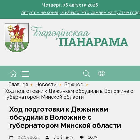
В Могилеве в озере утонул 14-летний мальчик
Четверг,
06
августа
2026
Август – не конец, а начало! Что сажаем на пустые гряд
здравил личный состав и ветеранов транспортных войск с про
 Беларуси обнулены экспортные пошлины на сжиженные углевод
Четырехтонный обломок ракеты SpaceX врезался в Лу
В Могилеве в озере утонул 14-летний мальчик
Август – не конец, а начало! Что сажаем на пустые гряд
здравил личный состав и ветеранов транспортных войск с про
Главная
Новости
Важное
Ход подготовки к Дажынкам обсудили в Воложине c
губернатором Минской области
Ход подготовки к Дажынкам
обсудили в Воложине c
губернатором Минской области
02.05.2024
1073
Соб. инф.