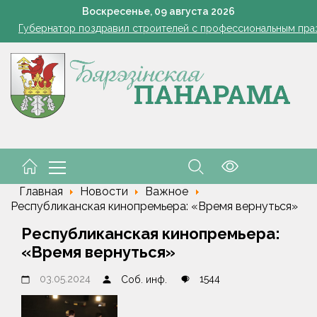
азером, а розацеа обострилась? Врач объяснила, почему усилила
Воскресенье,
09
августа
2026
Губернатор поздравил строителей с профессиональным пра
В Пинском районе бесправник сбил мопед, его водитель в ре
Огород без простоев: превращаем чесночную грядку в фабри
 жара ушла, но лето не спешит прощаться. Рябов рассказал о пог
азером, а розацеа обострилась? Врач объяснила, почему усилила
Губернатор поздравил строителей с профессиональным пра
В Пинском районе бесправник сбил мопед, его водитель в ре
Главная
Новости
Важное
Республиканская кинопремьера: «Время вернуться»
Республиканская кинопремьера:
«Время вернуться»
03.05.2024
1544
Соб. инф.