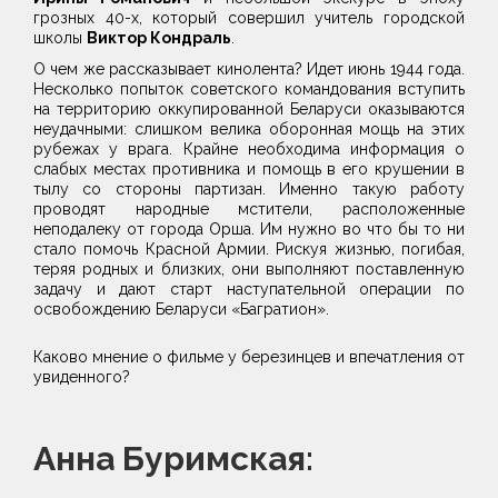
грозных 40-х, который совершил учитель городской
школы
Виктор Кондраль
.
О чем же рассказывает кинолента? Идет июнь 1944 года.
Несколько попыток советского командования вступить
на территорию оккупированной Беларуси оказываются
неудачными: слишком велика оборонная мощь на этих
рубежах у врага. Крайне необходима информация о
слабых местах противника и помощь в его крушении в
тылу со стороны партизан. Именно такую работу
проводят народные мстители, расположенные
неподалеку от города Орша. Им нужно во что бы то ни
стало помочь Красной Армии. Рискуя жизнью, погибая,
теряя родных и близких, они выполняют поставленную
задачу и дают старт наступательной операции по
освобождению Беларуси «Багратион».
Каково мнение о фильме у березинцев и впечатления от
увиденного?
Анна Буримская: