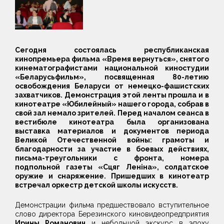
Сегодня состоялась республиканская
кинопремьера фильма «Время вернуться», снятого
кинематографистами национальной киностудии
«Беларусьфильм», посвященная 80-летию
освобождения Беларуси от немецко-фашистских
захватчиков. Демонстрация этой ленты прошла и в
кинотеатре «Юбилейный» нашего города, собрав в
свой зал немало зрителей. Перед началом сеанса в
вестибюле кинотеатра была организована
выставка материалов и документов периода
Великой Отечественной войны: грамоты и
благодарности за участие в боевых действиях,
письма-треугольники с фронта, номера
подпольной газеты «Сцяг Леніна», солдатское
оружие и снаряжение. Пришедших в кинотеатр
встречал оркестр детской школы искусств.
Демонстрации фильма предшествовало вступительное
слово директора Березинского киновидеопредприятия
Ирины Романович
и небольшой экскурс в эпоху