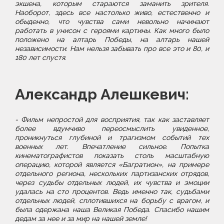
экшена, которым стараются заманить зрителя.
Наоборот, здесь все настолько живо, естественно и
обыденно, что чувства сами невольно начинают
работать в унисон с героями картины. Как много было
положено на алтарь Победы, на алтарь нашей
независимости. Нам нельзя забывать про все это и 80, и
180 лет спустя.
Александр Алешкевич:
- Фильм непростой для восприятия, так как заставляет
более вдумчиво переосмыслить увиденное,
проникнуться глубиной и трагизмом событий тех
военных лет. Впечатление сильное. Попытка
кинематографистов показать столь масштабную
операцию, которой является «Багратион», на примере
отдельного региона, нескольких партизанских отрядов,
через судьбы отдельных людей, их чувства и эмоции
удалась на сто процентов. Ведь именно так, судьбами
отдельных людей, сплотившихся на борьбу с врагом, и
была одержана наша Великая Победа. Спасибо нашим
дедам за нее и за мир на нашей земле!