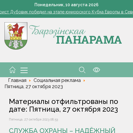
ультате прохождения грозового фронта 6 августа повреждены к
Понедельник,
10
августа
2026
ист Дубовик победил на этапе юниорского Кубка Европы в Се
Двух человек эвакуировали при пожаре в частном доме в 
ий марафон: как посадить клубнику, чтобы в следующем году со
Огород без простоев: превращаем чесночную грядку в фабри
ультате прохождения грозового фронта 6 августа повреждены к
ист Дубовик победил на этапе юниорского Кубка Европы в Се
Двух человек эвакуировали при пожаре в частном доме в 
ий марафон: как посадить клубнику, чтобы в следующем году со
Огород без простоев: превращаем чесночную грядку в фабри
Главная
Социальная реклама
Пятница, 27 октября 2023
Материалы отфильтрованы по
дате: Пятница, 27 октября 2023
Пятница, 27 октября 2023 08:53
СЛУЖБА ОХРАНЫ – НАДЁЖНЫЙ