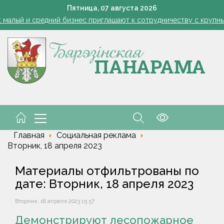
1 стакан в ведро — тля и плодожорка бегут: Августовская защ
Пятница,
07
августа
2026
: малый и средний бизнес приглашают к сотрудничеству с круп
Лукашенко: я борюсь не за колхозы или совхозы - я борюсь з
оты, маршруты, ассортимент. Лукашенко обозначил слабые мест
енко возмутился качеством товаров в магазинах на селе: "Просро
1 стакан в ведро — тля и плодожорка бегут: Августовская защ
: малый и средний бизнес приглашают к сотрудничеству с круп
Лукашенко: я борюсь не за колхозы или совхозы - я борюсь з
оты, маршруты, ассортимент. Лукашенко обозначил слабые мест
енко возмутился качеством товаров в магазинах на селе: "Просро
Главная
Социальная реклама
Вторник, 18 апреля 2023
Материалы отфильтрованы по
дате: Вторник, 18 апреля 2023
Вторник, 18 апреля 2023 15:57
Демонстрируют лесопожарное