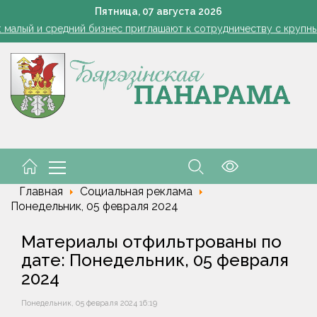
1 стакан в ведро — тля и плодожорка бегут: Августовская защ
Пятница,
07
августа
2026
: малый и средний бизнес приглашают к сотрудничеству с круп
Лукашенко: я борюсь не за колхозы или совхозы - я борюсь з
оты, маршруты, ассортимент. Лукашенко обозначил слабые мест
енко возмутился качеством товаров в магазинах на селе: "Просро
1 стакан в ведро — тля и плодожорка бегут: Августовская защ
: малый и средний бизнес приглашают к сотрудничеству с круп
Лукашенко: я борюсь не за колхозы или совхозы - я борюсь з
оты, маршруты, ассортимент. Лукашенко обозначил слабые мест
енко возмутился качеством товаров в магазинах на селе: "Просро
Главная
Социальная реклама
Понедельник, 05 февраля 2024
Материалы отфильтрованы по
дате: Понедельник, 05 февраля
2024
Понедельник, 05 февраля 2024 16:19