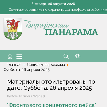
командировочные расходы на проезд, если у работника нет биле
Четверг,
06
августа
2026
Семинар-совещание по охране труда профсоюза работник
Косить или не косить: когда обрезка ботвы картофеля обяз
Ребенок провалился в канализационный колодец в Столинско
снил философию отношений с Алжиром и предложил ускорить р
командировочные расходы на проезд, если у работника нет биле
Семинар-совещание по охране труда профсоюза работник
Косить или не косить: когда обрезка ботвы картофеля обяз
Ребенок провалился в канализационный колодец в Столинско
снил философию отношений с Алжиром и предложил ускорить р
Главная
Социальная реклама
Суббота, 26 апреля 2025
Материалы отфильтрованы по
дате: Суббота, 26 апреля 2025
Суббота, 26 апреля 2025 15:51
"Фронтового концертного рейса"