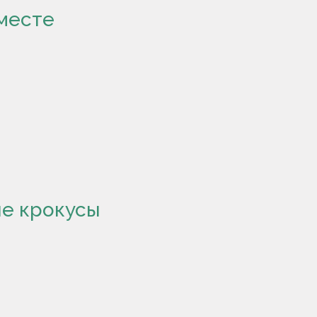
месте
ые крокусы