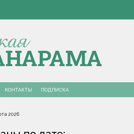
Э
 Европы по пятиборью
е столкновения с КАМАЗом
Э
 Европы по пятиборью
е столкновения с КАМАЗом
КОНТАКТЫ
ПОДПИСКА
рта 2026
аны по дате: