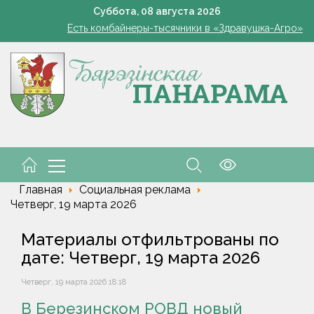
В Жорновке проходит турслёт сотрудников ГКСЭ
Суббота,
08
августа
2026
Есть комбайнеры-тысячники в «Здравушка-Агро»
101 год — целая эпоха!
Белоруска Орел завоевала серебро чемпионата Европы по п
В Белыничском районе погиб мотоциклист после столкновения
В Жорновке проходит турслёт сотрудников ГКСЭ
Есть комбайнеры-тысячники в «Здравушка-Агро»
101 год — целая эпоха!
Белоруска Орел завоевала серебро чемпионата Европы по п
В Белыничском районе погиб мотоциклист после столкновения
Главная
Социальная реклама
Четверг, 19 марта 2026
Материалы отфильтрованы по
дате: Четверг, 19 марта 2026
Четверг, 19 марта 2026 18:18
В Березинском РОВД новый