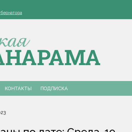
оля Минской области в 2027 году
убернатора
утренний туризм
оля Минской области в 2027 году
убернатора
утренний туризм
КОНТАКТЫ
ПОДПИСКА
023
ны по дате: Среда, 19