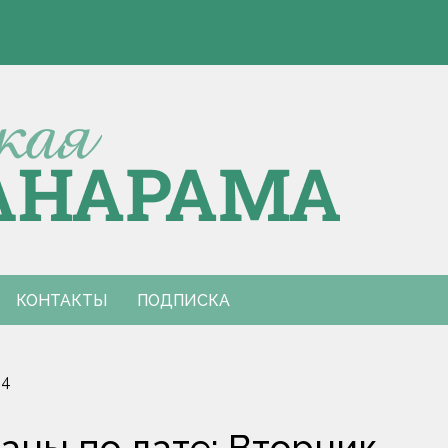
Э
 Европы по пятиборью
е столкновения с КАМАЗом
Э
 Европы по пятиборью
е столкновения с КАМАЗом
КОНТАКТЫ
ПОДПИСКА
24
ны по дате: Вторник,